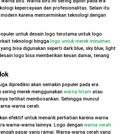
arna biru. Warna biru ini sering dipilih pada era
ologi kepercayaan dan profesionalitas. Selain itu
a modern karena mencerminkan teknologi dengan
populer untuk desain logo terutama untuk logo
erkait teknologi hingga
logo untuk merek minuman
.
yang bisa digunakan seperti dark blue, sky blue, light
 desain logo bisa memberikan kesan damai, tenang
lok
ga diprediksi akan semakin populer pada era
lu sering merek menggunakan
warna hitam
atau
tnya terlihat membosankan. Sehingga muncul
warna-warna cerah.
kan efektif untuk menarik perhatian karena warna
ara warna-warna lainnya. Logo dengan
warna cerah
i tengah pasar yang ramai. Warna-warna cerah yang