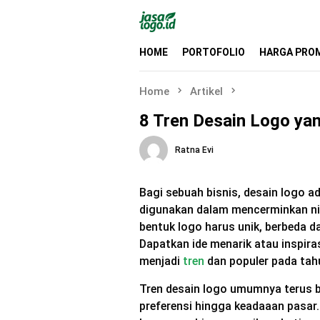
Skip
to
content
HOME
PORTOFOLIO
HARGA PRO
Home
Artikel
8 Tren Desain Logo ya
Ratna Evi
Bagi sebuah bisnis, desain logo a
digunakan dalam mencerminkan nil
bentuk logo harus unik, berbeda 
Dapatkan ide menarik atau inspira
menjadi
tren
dan populer pada tah
Tren desain logo umumnya terus 
preferensi hingga keadaaan pasar