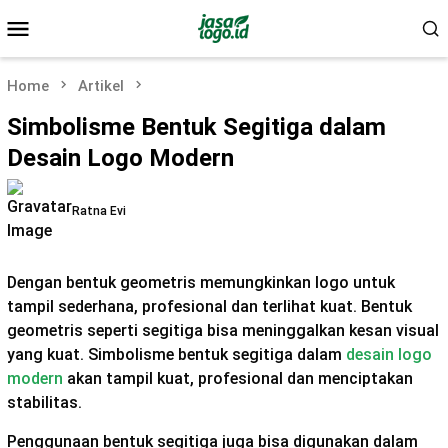
Skip
Mobile
to
Menu
content
Home
Artikel
Simbolisme Bentuk Segitiga dalam
Desain Logo Modern
Ratna Evi
Dengan bentuk geometris memungkinkan logo untuk
tampil sederhana, profesional dan terlihat kuat. Bentuk
geometris seperti segitiga bisa meninggalkan kesan visual
yang kuat. Simbolisme bentuk segitiga dalam
desain logo
modern
akan tampil kuat, profesional dan menciptakan
stabilitas.
Penggunaan bentuk segitiga juga bisa digunakan dalam