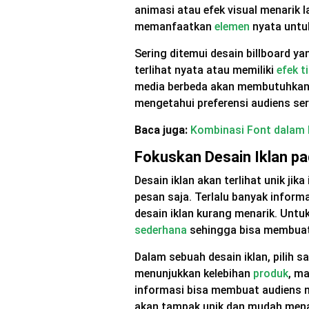
animasi atau efek visual menarik l
memanfaatkan
elemen
nyata untu
Sering ditemui desain billboard 
terlihat nyata atau memiliki
efek t
media berbeda akan membutuhkan p
mengetahui preferensi audiens ser
Baca juga:
Kombinasi Font dalam D
Fokuskan Desain Iklan p
Desain iklan akan terlihat unik ji
pesan saja. Terlalu banyak infor
desain iklan kurang menarik. Untuk 
sederhana
sehingga bisa membuat
Dalam sebuah desain iklan, pilih s
menunjukkan kelebihan
produk
, m
informasi bisa membuat audiens 
akan tampak unik dan mudah menar