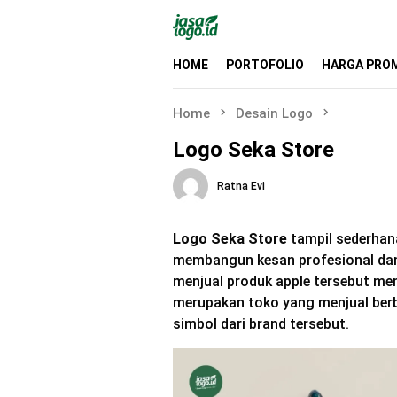
Skip
to
content
HOME
PORTOFOLIO
HARGA PRO
Home
Desain Logo
Logo Seka Store
Ratna Evi
Logo Seka Store
tampil sederhana
membangun kesan profesional dan 
menjual produk apple tersebut mem
merupakan toko yang menjual ber
simbol dari brand tersebut.