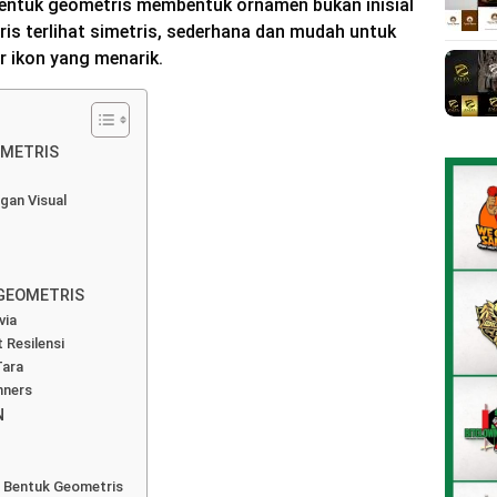
 bentuk geometris membentuk ornamen bukan inisial
ris terlihat simetris, sederhana dan mudah untuk
 ikon yang menarik.
OMETRIS
gan Visual
 GEOMETRIS
via
 Resilensi
Tara
nners
N
 Bentuk Geometris