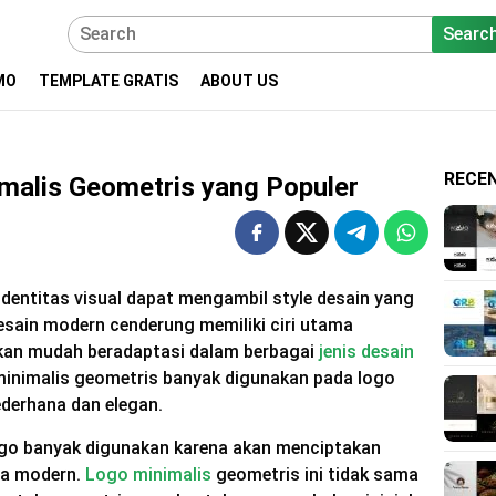
Searc
MO
TEMPLATE GRATIS
ABOUT US
RECE
imalis Geometris yang Populer
dentitas visual dapat mengambil style desain yang
esain modern cenderung memiliki ciri utama
akan mudah beradaptasi dalam berbagai
jenis desain
 minimalis geometris banyak digunakan pada logo
ederhana dan elegan.
ogo banyak digunakan karena akan menciptakan
ya modern.
Logo minimalis
geometris ini tidak sama