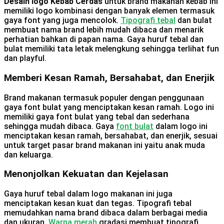
Desain logo Kebab Cerdas
untuk brand makanan kebab ini
memiliki logo kombinasi dengan banyak elemen termasuk
gaya font yang juga mencolok.
Tipografi tebal
dan bulat
membuat nama brand lebih mudah dibaca dan menarik
perhatian bahkan di papan nama. Gaya huruf tebal dan
bulat memiliki tata letak melengkung sehingga terlihat fun
dan playful.
Memberi Kesan Ramah, Bersahabat, dan Enerjik
Brand makanan termasuk populer dengan penggunaan
gaya font bulat yang menciptakan kesan ramah. Logo ini
memiliki gaya font bulat yang tebal dan sederhana
sehingga mudah dibaca. Gaya
font bulat
dalam logo ini
menciptakan kesan ramah, bersahabat, dan enerjik, sesuai
untuk target pasar brand makanan ini yaitu anak muda
dan keluarga.
Menonjolkan Kekuatan dan Kejelasan
Gaya huruf tebal dalam logo makanan ini juga
menciptakan kesan kuat dan tegas. Tipografi tebal
memudahkan nama brand dibaca dalam berbagai media
dan ukuran.
Warna merah
gradasi membuat tipografi