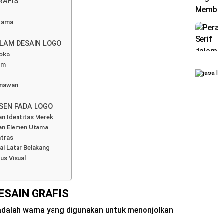
RAFIS
Utama
LAM DESAIN LOGO
soka
om
rmawan
SEN PADA LOGO
an Identitas Merek
an Elemen Utama
ntras
ai Latar Belakang
us Visual
ESAIN GRAFIS
 adalah warna yang digunakan untuk menonjolkan