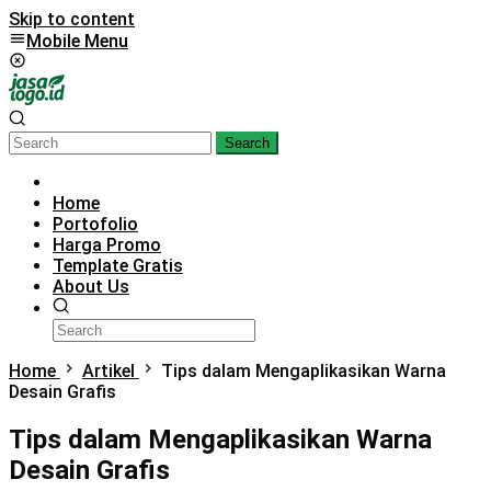
Skip to content
Mobile Menu
Search
Home
Portofolio
Harga Promo
Template Gratis
About Us
Home
Artikel
Tips dalam Mengaplikasikan Warna
Desain Grafis
Tips dalam Mengaplikasikan Warna
Desain Grafis