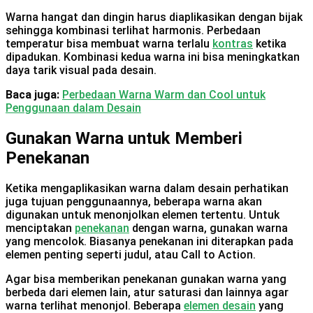
Warna hangat dan dingin harus diaplikasikan dengan bijak
sehingga kombinasi terlihat harmonis. Perbedaan
temperatur bisa membuat warna terlalu
kontras
ketika
dipadukan. Kombinasi kedua warna ini bisa meningkatkan
daya tarik visual pada desain.
Baca juga:
Perbedaan Warna Warm dan Cool untuk
Penggunaan dalam Desain
Gunakan Warna untuk Memberi
Penekanan
Ketika mengaplikasikan warna dalam desain perhatikan
juga tujuan penggunaannya, beberapa warna akan
digunakan untuk menonjolkan elemen tertentu. Untuk
menciptakan
penekanan
dengan warna, gunakan warna
yang mencolok. Biasanya penekanan ini diterapkan pada
elemen penting seperti judul, atau Call to Action.
Agar bisa memberikan penekanan gunakan warna yang
berbeda dari elemen lain, atur saturasi dan lainnya agar
warna terlihat menonjol. Beberapa
elemen desain
yang