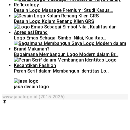
Desain Logo Massage Premium: Studi Kasus…
Desain Logo Kolam Renang Klien GRS
Logo Emas Sebagai Simbol Nilai, Kualitas…
Bagaimana Membangun Logo Modern dalam Br…
Peran Serif dalam Membangun Identitas Lo…
jasa desain logo
www.jasalogo.id (2015-2026)