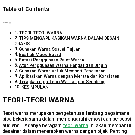
Table of Contents
TEORI-TEORI WARNA
TIPS MENGAPLIKASIKAN WARNA DALAM DESAIN
GRAFIS
Gunakan Warna Sesuai Tujuan
Buatlah Mood Board
Batasi Penggunaan Palet Warna
Atur Penggunaan Warna Hangat dan Dingin
Gunakan Warna untuk Memberi Penekanan
Aplikasikan Warna dengan Merata dan Konsisten
Terapkan juga Teori Warna agar Seimbang
KESIMPULAN
TEORI-TEORI WARNA
Teori warna merupakan pengetahuan tentang bagaimana
bisa bekerjasama dalam memengaruhi emosi dan persepsi
1
audiens
. Adanya beragam
teori warna
ini akan membantu
desainer dalam menerapkan warna dengan bijak. Penting