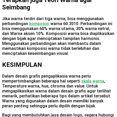
Terapkan juga Teori Warna agar
Seimbang
Jika warna terdiri dari tiga warna, bisa menggunakan
perbandingan
komposisi
warna 60:3010. Perbandingan ini
bisa menggunakan 60% warna utama, 30% warna netral,
dan Warna aksen 10%. Komposisi warna bisa diaplikasikan
dengan bijak agar menciptakan tampilan harmonis.
Menggunakan perbandingan akan membantu dalam
memastikan komposisi warna tidak berlebihan dan
menciptakan keseimbangan visual.
KESIMPULAN
Dalam desain grafis pengaplikasia warna perlu
mempertimbangkan beberapa hal seperti
skala warna
,
Temperature warna, hue, chroma dan value. Untuk
mengaplikasikan warna dalam desain grafis agar terlihat
menarik, perhatikan beberapa tips dalam artikel tersebut.
Warna yang digunakan dalam desain memiliki banyak
peran penting sehingga perlu dipilih dengan bijak.
Bagi yang membutuhkan jasa desain logo, segera hubungi