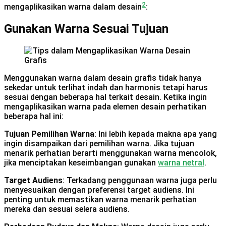
2
mengaplikasikan warna dalam desain
:
Gunakan Warna Sesuai Tujuan
Menggunakan warna dalam desain grafis tidak hanya
sekedar untuk terlihat indah dan harmonis tetapi harus
sesuai dengan beberapa hal terkait desain. Ketika ingin
mengaplikasikan warna pada elemen desain perhatikan
beberapa hal ini:
Tujuan Pemilihan Warna
: Ini lebih kepada makna apa yang
ingin disampaikan dari pemilihan warna. Jika tujuan
menarik perhatian berarti menggunakan warna mencolok,
jika menciptakan keseimbangan gunakan
warna netral
.
Target Audiens
: Terkadang penggunaan warna juga perlu
menyesuaikan dengan preferensi target audiens. Ini
penting untuk memastikan warna menarik perhatian
mereka dan sesuai selera audiens.