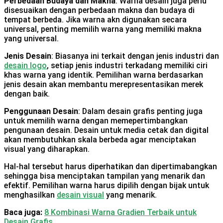
Perbedaan Budaya dan Makna
: Warna desain juga perlu
disesuaikan dengan perbedaan makna dan budaya di
tempat berbeda. Jika warna akn digunakan secara
universal, penting memilih warna yang memiliki makna
yang universal.
Jenis Desain
: Biasanya ini terkait dengan jenis industri dan
desain logo
, setiap jenis industri terkadang memiliki ciri
khas warna yang identik. Pemilihan warna berdasarkan
jenis desain akan membantu merepresentasikan merek
dengan baik.
Penggunaan Desain
: Dalam desain grafis penting juga
untuk memilih warna dengan memepertimbangkan
pengunaan desain. Desain untuk media cetak dan digital
akan membutuhkan skala berbeda agar menciptakan
visual yang diharapkan.
Hal-hal tersebut harus diperhatikan dan dipertimabangkan
sehingga bisa menciptakan tampilan yang menarik dan
efektif. Pemilihan warna harus dipilih dengan bijak untuk
menghasilkan
desain visual
yang menarik.
Baca juga:
8 Kombinasi Warna Gradien Terbaik untuk
Desain Grafis