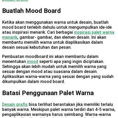
Buatlah Mood Board
Ketika akan menggunakan warna untuk desain, buatlah
mood board terlebih dahulu untuk mengumpulkan ide-ide
atau inspirasi menarik. Cari berbagai
inspirasi palet warna
menarik
, gambar- gambar, dan elemen desain. Ini akan
membantu memilih warna untuk diaplikasikan dalam
desain sesuai kebutuhan dan pesan.
Pembuatan moodboard ini akan membantu dalam
menentukan
mood
seperti apa yang ingin diciptakan.
Sehingga akan lebih mudah untuk memilih warna yang
sesuai dengan mood atau suasana dalam desain.
Aplikasikan warna-warna yang sesuai dengan yang sudah
dikumpulkan dalam mood board.
Batasi Penggunaan Palet Warna
Desain grafis
bisa terlihat berantakan jika memiliki terlalu
banyak warna. Meskipun palet warna terdiri dari 4-5 warna,
pengaplikasian warnanya harus seimbang. Warna-warna