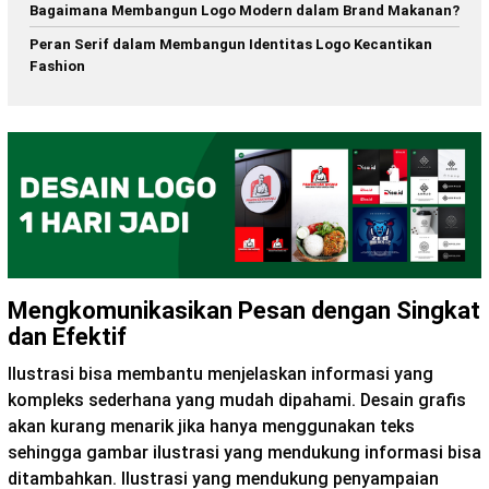
Bagaimana Membangun Logo Modern dalam Brand Makanan?
Peran Serif dalam Membangun Identitas Logo Kecantikan
Fashion
Mengkomunikasikan Pesan dengan Singkat
dan Efektif
Ilustrasi bisa membantu menjelaskan informasi yang
kompleks sederhana yang mudah dipahami. Desain grafis
akan kurang menarik jika hanya menggunakan teks
sehingga gambar ilustrasi yang mendukung informasi bisa
ditambahkan. Ilustrasi yang mendukung penyampaian