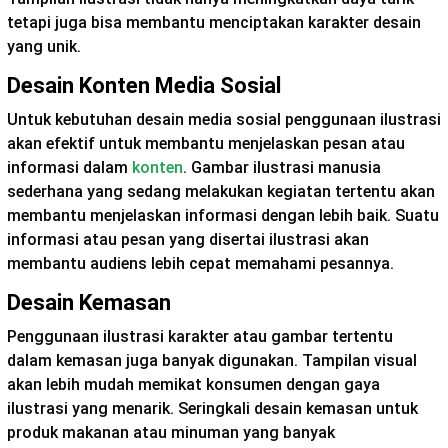
Desain ilustrasi bisa digunakan untuk berbagai kebutuhan
desain grafis untuk meningkatkan daya tarik visual.
Tampilan ilustrasi tidak hanya meningkatkan daya tarik
tetapi juga bisa membantu menciptakan karakter desain
yang unik.
Desain Konten Media Sosial
Untuk kebutuhan desain media sosial penggunaan ilustrasi
akan efektif untuk membantu menjelaskan pesan atau
informasi dalam
konten
. Gambar ilustrasi manusia
sederhana yang sedang melakukan kegiatan tertentu akan
membantu menjelaskan informasi dengan lebih baik. Suatu
informasi atau pesan yang disertai ilustrasi akan
membantu audiens lebih cepat memahami pesannya.
Desain Kemasan
Penggunaan ilustrasi karakter atau gambar tertentu
dalam kemasan juga banyak digunakan. Tampilan visual