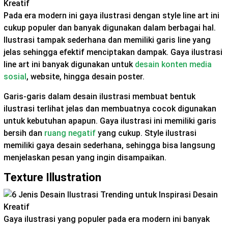
Pada era modern ini gaya ilustrasi dengan style line art ini
cukup populer dan banyak digunakan dalam berbagai hal.
Ilustrasi tampak sederhana dan memiliki garis line yang
jelas sehingga efektif menciptakan dampak. Gaya ilustrasi
line art ini banyak digunakan untuk
desain konten media
sosial
, website, hingga desain poster.
Garis-garis dalam desain ilustrasi membuat bentuk
ilustrasi terlihat jelas dan membuatnya cocok digunakan
untuk kebutuhan apapun. Gaya ilustrasi ini memiliki garis
bersih dan
ruang negatif
yang cukup. Style ilustrasi
memiliki gaya desain sederhana, sehingga bisa langsung
menjelaskan pesan yang ingin disampaikan.
Texture Illustration
Gaya ilustrasi yang populer pada era modern ini banyak