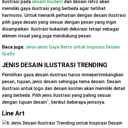
Ilustrasi pada
desain modern
dan desain retro akan
memiliki gaya ilustrasi yang berbeda agar terlihat
harmonis. Untuk menarik perhatian dengan desain ilustrasi
pilih gaya desain yang sesuai dengan pesan yang ingin
disampaikan. Ilustrasi bukanlah dekorasi tetapi sebagai
elemen visual yang juga mendukung pesan.
Baca juga:
Jenis-jenis Gaya Retro untuk Inspirasi Desain
Grafis
JENIS DESAIN ILUSTRASI TRENDING
Pemilihan gaya desain ilustrasi harus mmepertimbangkan
pesan, tujuan, jenis desain sehingga tema desain. Desain
ilustrasi untuk logo dan desain konten akan memiliki detail
yang berbeda. Pilih jenis ilustrasi yang paling sesuai
1
dengan tujuan desain
, berikut beberapa jenisnya:
Line Art