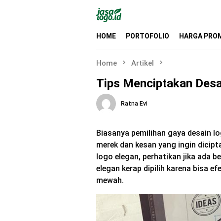
Skip
to
content
HOME
PORTOFOLIO
HARGA PRO
Home
Artikel
Tips Menciptakan Desa
Ratna Evi
Biasanya pemilihan gaya desain log
merek dan kesan yang ingin dicip
logo elegan, perhatikan jika ada b
elegan kerap dipilih karena bisa e
mewah.