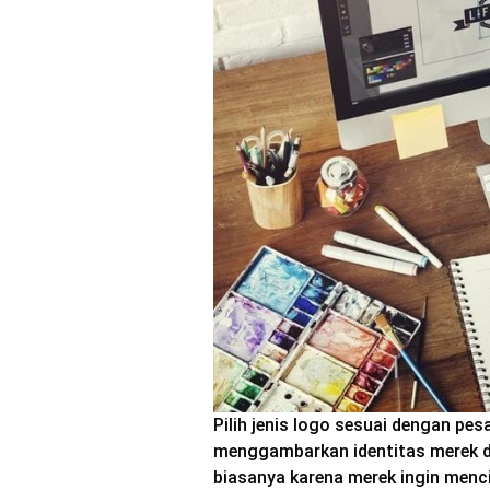
Pilih jenis logo sesuai dengan pes
menggambarkan identitas merek de
biasanya karena merek ingin men