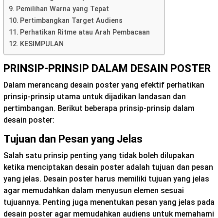
Pemilihan Warna yang Tepat
Pertimbangkan Target Audiens
Perhatikan Ritme atau Arah Pembacaan
KESIMPULAN
PRINSIP-PRINSIP DALAM DESAIN POSTER
Dalam merancang desain poster yang efektif perhatikan
prinsip-prinsip utama untuk dijadikan landasan dan
pertimbangan. Berikut beberapa prinsip-prinsip dalam
desain poster:
Tujuan dan Pesan yang Jelas
Salah satu prinsip penting yang tidak boleh dilupakan
ketika menciptakan desain poster adalah tujuan dan pesan
yang jelas. Desain poster harus memiliki tujuan yang jelas
agar memudahkan dalam menyusun elemen sesuai
tujuannya. Penting juga menentukan pesan yang jelas pada
desain poster agar memudahkan audiens untuk memahami