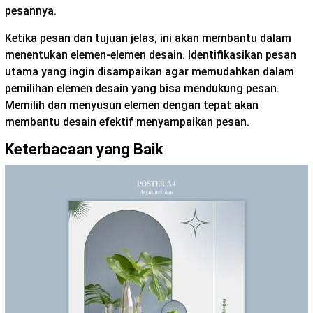
pesannya.
Ketika pesan dan tujuan jelas, ini akan membantu dalam
menentukan elemen-elemen desain. Identifikasikan pesan
utama yang ingin disampaikan agar memudahkan dalam
pemilihan elemen desain yang bisa mendukung pesan.
Memilih dan menyusun elemen dengan tepat akan
membantu desain efektif menyampaikan pesan.
Keterbacaan yang Baik