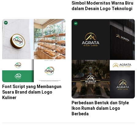
Simbol Modernitas Warna Biru
dalam Desain Logo Teknologi
Font Script yang Membangun
Suara Brand dalam Logo
Kuliner
Perbedaan Bentuk dan Style
Ikon Rumah dalam Logo
Berbeda