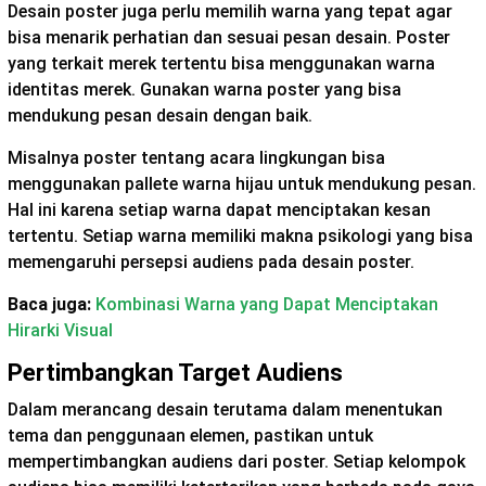
Desain poster juga perlu memilih warna yang tepat agar
bisa menarik perhatian dan sesuai pesan desain. Poster
yang terkait merek tertentu bisa menggunakan warna
identitas merek. Gunakan warna poster yang bisa
mendukung pesan desain dengan baik.
Misalnya poster tentang acara lingkungan bisa
menggunakan pallete warna hijau untuk mendukung pesan.
Hal ini karena setiap warna dapat menciptakan kesan
tertentu. Setiap warna memiliki makna psikologi yang bisa
memengaruhi persepsi audiens pada desain poster.
Baca juga:
Kombinasi Warna yang Dapat Menciptakan
Hirarki Visual
Pertimbangkan Target Audiens
Dalam merancang desain terutama dalam menentukan
tema dan penggunaan elemen, pastikan untuk
mempertimbangkan audiens dari poster. Setiap kelompok