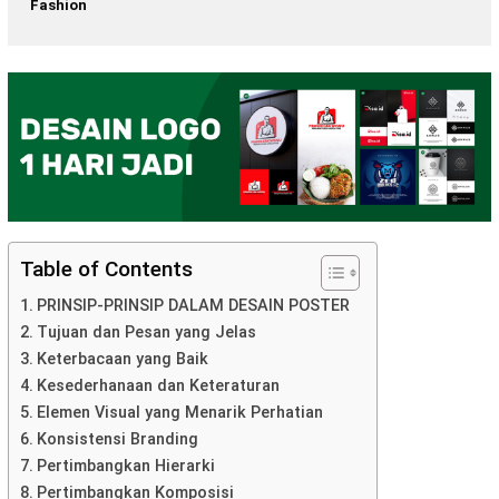
Fashion
Table of Contents
PRINSIP-PRINSIP DALAM DESAIN POSTER
Tujuan dan Pesan yang Jelas
Keterbacaan yang Baik
Kesederhanaan dan Keteraturan
Elemen Visual yang Menarik Perhatian
Konsistensi Branding
Pertimbangkan Hierarki
Pertimbangkan Komposisi