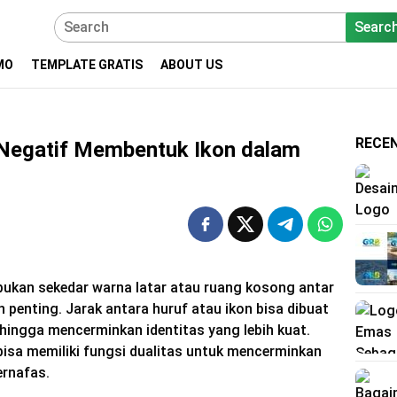
Searc
MO
TEMPLATE GRATIS
ABOUT US
RECE
egatif Membentuk Ikon dalam
bukan sekedar warna latar atau ruang kosong antar
an penting. Jarak antara huruf atau ikon bisa dibuat
hingga mencerminkan identitas yang lebih kuat.
isa memiliki fungsi dualitas untuk mencerminkan
ernafas.