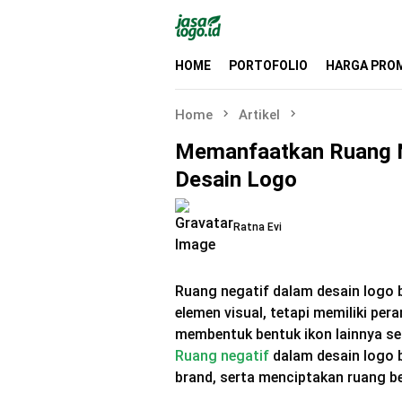
Skip
to
content
HOME
PORTOFOLIO
HARGA PRO
Home
Artikel
Memanfaatkan Ruang N
Desain Logo
Ratna Evi
Ruang negatif dalam desain logo 
elemen visual, tetapi memiliki per
membentuk bentuk ikon lainnya se
Ruang negatif
dalam desain logo b
brand, serta menciptakan ruang b