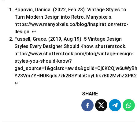
Popovic, Danica. (2022, Feb 23). Vintage Styles to
Turn Modern Design into Retro. Manypixels.
https://www.manypixels.co/blog/inspiration/retro-
design
↩︎
Fussell, Grace. (2019, Aug 19). 5 Vintage Design
Styles Every Designer Should Know. shutterstock.
https://www.shutterstock.com/blog/vintage-design-
styles-you-should-know?
gad_source=1&gclsrc=aw.ds&gclid=Cj0KCQjw6uWyB
Y23VmZYHHDKqds7zk2BSYblpCoyLbk7B02MvhZXPK
↩︎
SHARE