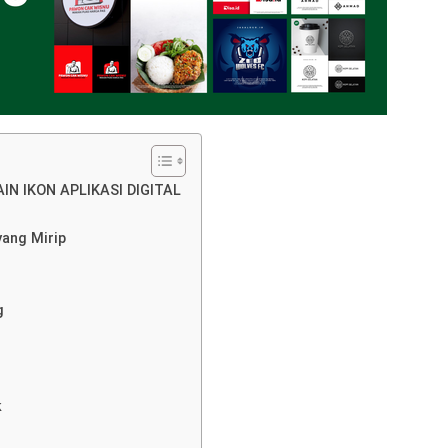
N IKON APLIKASI DIGITAL
yang Mirip
g
k