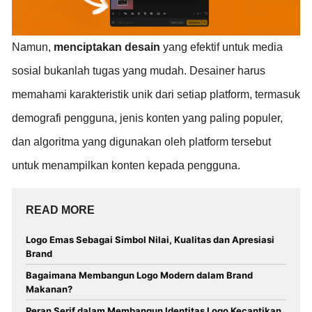
Namun,
menciptakan desain
yang efektif untuk media
sosial bukanlah tugas yang mudah. Desainer harus
memahami karakteristik unik dari setiap platform, termasuk
demografi pengguna, jenis konten yang paling populer,
dan algoritma yang digunakan oleh platform tersebut
untuk menampilkan konten kepada pengguna.
READ MORE
Logo Emas Sebagai Simbol Nilai, Kualitas dan Apresiasi
Brand
Bagaimana Membangun Logo Modern dalam Brand
Makanan?
Peran Serif dalam Membangun Identitas Logo Kecantikan