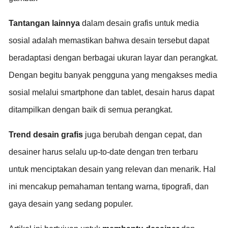
Tantangan lainnya
dalam desain grafis untuk media
sosial adalah memastikan bahwa desain tersebut dapat
beradaptasi dengan berbagai ukuran layar dan perangkat.
Dengan begitu banyak pengguna yang mengakses media
sosial melalui smartphone dan tablet, desain harus dapat
ditampilkan dengan baik di semua perangkat.
Trend desain grafis
juga berubah dengan cepat, dan
desainer harus selalu up-to-date dengan tren terbaru
untuk menciptakan desain yang relevan dan menarik. Hal
ini mencakup pemahaman tentang warna, tipografi, dan
gaya desain yang sedang populer.