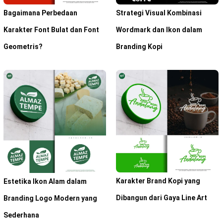
Bagaimana Perbedaan
Strategi Visual Kombinasi
Karakter Font Bulat dan Font
Wordmark dan Ikon dalam
Geometris?
Branding Kopi
Karakter Brand Kopi yang
Estetika Ikon Alam dalam
Dibangun dari Gaya Line Art
Branding Logo Modern yang
Sederhana