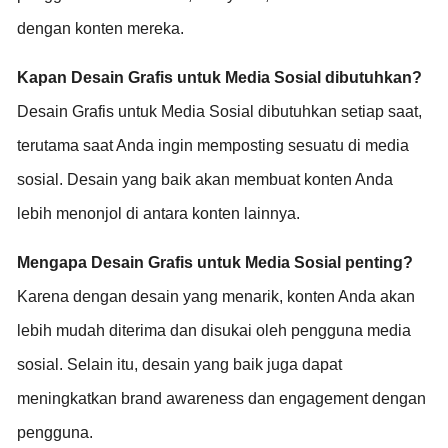
dengan konten mereka.
Kapan Desain Grafis untuk Media Sosial dibutuhkan?
Desain Grafis untuk Media Sosial dibutuhkan setiap saat,
terutama saat Anda ingin memposting sesuatu di media
sosial. Desain yang baik akan membuat konten Anda
lebih menonjol di antara konten lainnya.
Mengapa Desain Grafis untuk Media Sosial penting?
Karena dengan desain yang menarik, konten Anda akan
lebih mudah diterima dan disukai oleh pengguna media
sosial. Selain itu, desain yang baik juga dapat
meningkatkan brand awareness dan engagement dengan
pengguna.