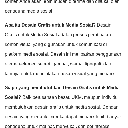
konten Anda akan lebih mudah diterima dan disukai oleh
pengguna media sosial.
Apa itu Desain Grafis untuk Media Sosial?
Desain
Grafis untuk Media Sosial adalah proses pembuatan
konten visual yang digunakan untuk komunikasi di
platform media sosial. Desain ini melibatkan penggunaan
elemen-elemen seperti gambar, warna, tipografi, dan
lainnya untuk menciptakan pesan visual yang menarik.
Siapa yang membutuhkan Desain Grafis untuk Media
Sosial?
Baik perusahaan besar, UKM, maupun individu
membutuhkan desain grafis untuk media sosial. Dengan
desain yang menarik, mereka dapat menarik lebih banyak
pengguna untuk melihat, menyukai, dan berinteraksi