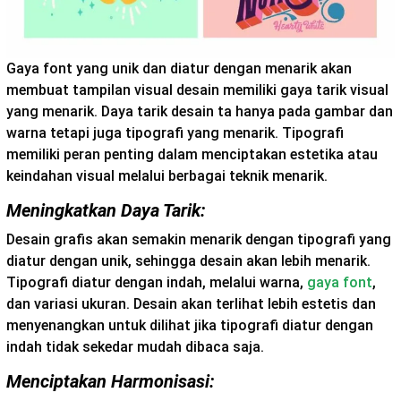
Gaya font yang unik dan diatur dengan menarik akan
membuat tampilan visual desain memiliki gaya tarik visual
yang menarik. Daya tarik desain ta hanya pada gambar dan
warna tetapi juga tipografi yang menarik. Tipografi
memiliki peran penting dalam menciptakan estetika atau
keindahan visual melalui berbagai teknik menarik.
Meningkatkan Daya Tarik:
Desain grafis akan semakin menarik dengan tipografi yang
diatur dengan unik, sehingga desain akan lebih menarik.
Tipografi diatur dengan indah, melalui warna,
gaya font
,
dan variasi ukuran. Desain akan terlihat lebih estetis dan
menyenangkan untuk dilihat jika tipografi diatur dengan
indah tidak sekedar mudah dibaca saja.
Menciptakan Harmonisasi: