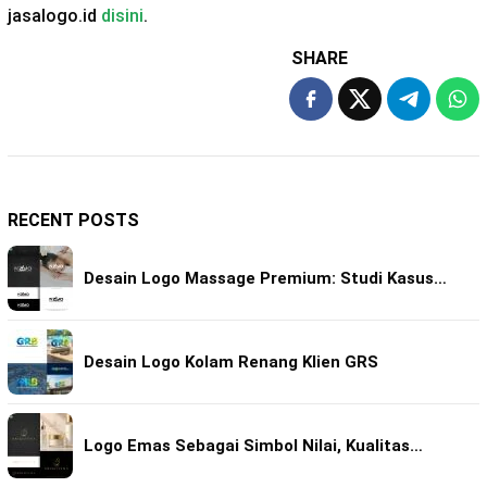
jasalogo.id
disini
.
SHARE
RECENT POSTS
Desain Logo Massage Premium: Studi Kasus…
Desain Logo Kolam Renang Klien GRS
Logo Emas Sebagai Simbol Nilai, Kualitas…