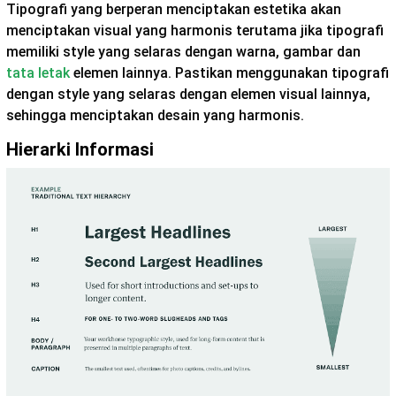
Tipografi yang berperan menciptakan estetika akan
menciptakan visual yang harmonis terutama jika tipografi
memiliki style yang selaras dengan warna, gambar dan
tata letak
elemen lainnya. Pastikan menggunakan tipografi
dengan style yang selaras dengan elemen visual lainnya,
sehingga menciptakan desain yang harmonis.
Hierarki Informasi