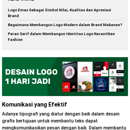
Logo Emas Sebagai Simbol Nilai, Kualitas dan Apresiasi
Brand
Bagaimana Membangun Logo Modern dalam Brand Makanan?
Peran Serif dalam Membangun Identitas Logo Kecantikan
Fashion
Komunikasi yang Efektif
Adanya tipografi yang diatur dengan baik dalam desain
grafis bertujuan untuk membantu teks dapat
mengkomunikasikan pesan dengan baik. Dalam membantu