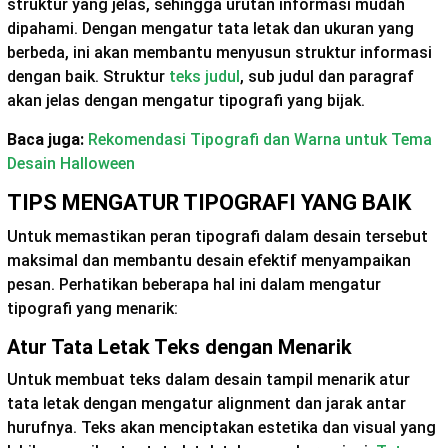
struktur yang jelas, sehingga urutan informasi mudah
dipahami. Dengan mengatur tata letak dan ukuran yang
berbeda, ini akan membantu menyusun struktur informasi
dengan baik. Struktur
teks judul
, sub judul dan paragraf
akan jelas dengan mengatur tipografi yang bijak.
Baca juga:
Rekomendasi Tipografi dan Warna untuk Tema
Desain Halloween
TIPS MENGATUR TIPOGRAFI YANG BAIK
Untuk memastikan peran tipografi dalam desain tersebut
maksimal dan membantu desain efektif menyampaikan
pesan. Perhatikan beberapa hal ini dalam mengatur
tipografi yang menarik:
Atur Tata Letak Teks dengan Menarik
Untuk membuat teks dalam desain tampil menarik atur
tata letak dengan mengatur alignment dan jarak antar
hurufnya. Teks akan menciptakan estetika dan visual yang