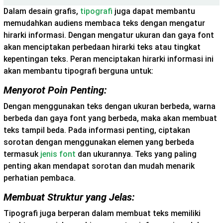
Dalam desain grafis,
tipografi
juga dapat membantu
memudahkan audiens membaca teks dengan mengatur
hirarki informasi. Dengan mengatur ukuran dan gaya font
akan menciptakan perbedaan hirarki teks atau tingkat
kepentingan teks. Peran menciptakan hirarki informasi ini
akan membantu tipografi berguna untuk:
Menyorot Poin Penting:
Dengan menggunakan teks dengan ukuran berbeda, warna
berbeda dan gaya font yang berbeda, maka akan membuat
teks tampil beda. Pada informasi penting, ciptakan
sorotan dengan menggunakan elemen yang berbeda
termasuk
jenis font
dan ukurannya. Teks yang paling
penting akan mendapat sorotan dan mudah menarik
perhatian pembaca.
Membuat Struktur yang Jelas:
Tipografi juga berperan dalam membuat teks memiliki