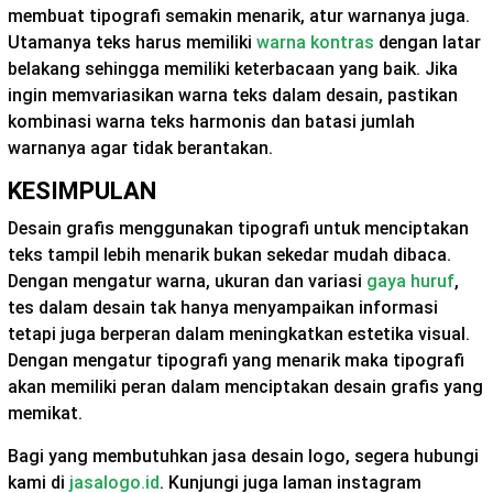
membuat tipografi semakin menarik, atur warnanya juga.
Utamanya teks harus memiliki
warna kontras
dengan latar
belakang sehingga memiliki keterbacaan yang baik. Jika
ingin memvariasikan warna teks dalam desain, pastikan
kombinasi warna teks harmonis dan batasi jumlah
warnanya agar tidak berantakan.
KESIMPULAN
Desain grafis menggunakan tipografi untuk menciptakan
teks tampil lebih menarik bukan sekedar mudah dibaca.
Dengan mengatur warna, ukuran dan variasi
gaya huruf
,
tes dalam desain tak hanya menyampaikan informasi
tetapi juga berperan dalam meningkatkan estetika visual.
Dengan mengatur tipografi yang menarik maka tipografi
akan memiliki peran dalam menciptakan desain grafis yang
memikat.
Bagi yang membutuhkan jasa desain logo, segera hubungi
kami di
jasalogo.id
. Kunjungi juga laman instagram