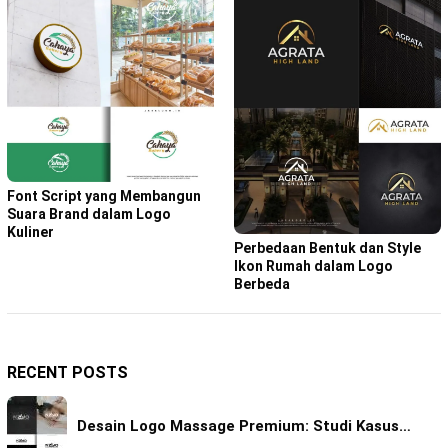
Font Script yang Membangun
Suara Brand dalam Logo
Kuliner
Perbedaan Bentuk dan Style
Ikon Rumah dalam Logo
Berbeda
RECENT POSTS
Desain Logo Massage Premium: Studi Kasus…