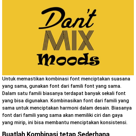
Untuk memastikan kombinasi font menciptakan suasana
yang sama, gunakan font dari famili font yang sama.
Dalam satu famili biasanya terdapat banyak sekali font
yang bisa digunakan. Kombinasikan font dari famili yang
sama untuk menciptakan harmoni dalam desain. Biasanya
font dari famili yang sama akan memiliki ciri dan gaya
yang mirip, ini bisa membantu menciptakan konsistensi.
Buatlah Kombinasi tetap Sederhana