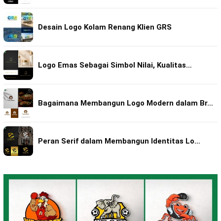
Desain Logo Kolam Renang Klien GRS
Logo Emas Sebagai Simbol Nilai, Kualitas…
Bagaimana Membangun Logo Modern dalam Br…
Peran Serif dalam Membangun Identitas Lo…