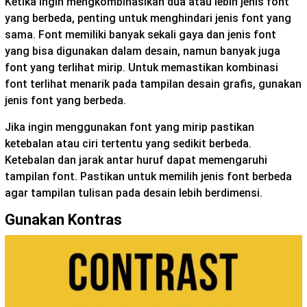
Ketika ingin mengkombinasikan dua atau lebih jenis font
yang berbeda, penting untuk menghindari jenis font yang
sama. Font memiliki banyak sekali gaya dan jenis font
yang bisa digunakan dalam desain, namun banyak juga
font yang terlihat mirip. Untuk memastikan kombinasi
font terlihat menarik pada tampilan desain grafis, gunakan
jenis font yang berbeda.
Jika ingin menggunakan font yang mirip pastikan
ketebalan atau ciri tertentu yang sedikit berbeda.
Ketebalan dan jarak antar huruf dapat memengaruhi
tampilan font. Pastikan untuk memilih jenis font berbeda
agar tampilan tulisan pada desain lebih berdimensi.
Gunakan Kontras