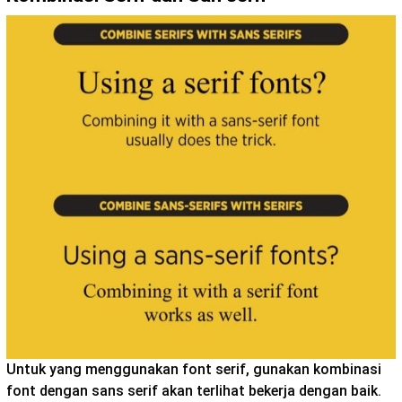
Untuk yang menggunakan font serif, gunakan kombinasi
font dengan sans serif akan terlihat bekerja dengan baik.