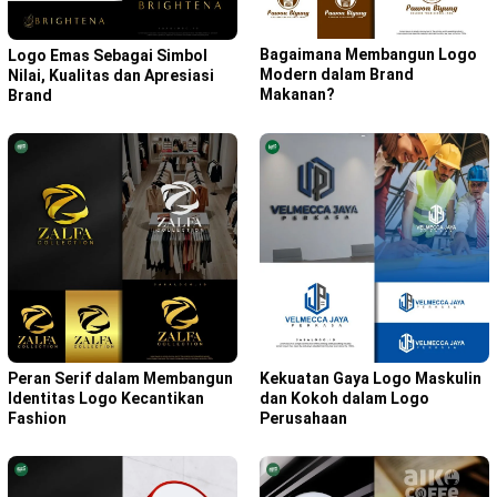
Bagaimana Membangun Logo
Logo Emas Sebagai Simbol
Modern dalam Brand
Nilai, Kualitas dan Apresiasi
Makanan?
Brand
Peran Serif dalam Membangun
Kekuatan Gaya Logo Maskulin
Identitas Logo Kecantikan
dan Kokoh dalam Logo
Fashion
Perusahaan