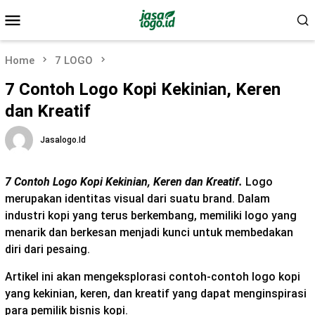
Skip
Mobile
to
Menu
content
Home
7 LOGO
7 Contoh Logo Kopi Kekinian, Keren
dan Kreatif
Jasalogo.id
7 Contoh Logo Kopi Kekinian, Keren dan Kreatif.
Logo
merupakan identitas visual dari suatu brand. Dalam
industri kopi yang terus berkembang, memiliki logo yang
menarik dan berkesan menjadi kunci untuk membedakan
diri dari pesaing.
Artikel ini akan mengeksplorasi contoh-contoh logo kopi
yang kekinian, keren, dan kreatif yang dapat menginspirasi
para pemilik bisnis kopi.