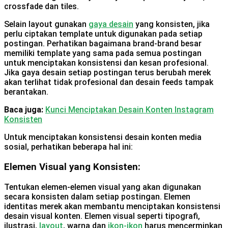
crossfade dan tiles.
Selain layout gunakan
gaya desain
yang konsisten, jika
perlu ciptakan template untuk digunakan pada setiap
postingan. Perhatikan bagaimana brand-brand besar
memiliki template yang sama pada semua postingan
untuk menciptakan konsistensi dan kesan profesional.
Jika gaya desain setiap postingan terus berubah merek
akan terlihat tidak profesional dan desain feeds tampak
berantakan.
Baca juga:
Kunci Menciptakan Desain Konten Instagram
Konsisten
Untuk menciptakan konsistensi desain konten media
sosial, perhatikan beberapa hal ini:
Elemen Visual yang Konsisten:
Tentukan elemen-elemen visual yang akan digunakan
secara konsisten dalam setiap postingan. Elemen
identitas merek akan membantu menciptakan konsistensi
desain visual konten. Elemen visual seperti tipografi,
ilustrasi,
layout
, warna dan
ikon-ikon
harus mencerminkan