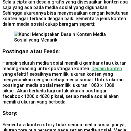
Selalu ciptakan desain grafis yang disesuaikan konten apa
saja yang ada pada media sosial yang digunakan.
Sehingga ukurannya bisa menyesuaikan dengan kebutuhan
konten agar terbaca dengan baik. Sementara jenis konten
dalam media sosial cukup beragam seperti:
Postingan atau Feeds:
Hampir seluruh media sosial memiliki gambar atau ukuran
masing-masing untuk postingan konten.
Desain konten
yang efektif sebaiknya memiliki ukuran konten yang
menyesuaikan dengan setiap media sosial. Untuk ukuran
postingan media sosial memiliki ukuran 1080 x 1080
piksel. Akan berbeda lagi untuk ukuran postingan
facebook 1200 x 4620 piksel, setiap media sosial akan
memiliki ukuran yang berbeda.
Story:
Sementara konten story tidak semua media sosial punya,
ukuran tory pun beragam pada setiap media sosial. Media