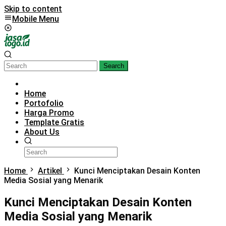
Skip to content
Mobile Menu
Search
Home
Portofolio
Harga Promo
Template Gratis
About Us
Home
Artikel
Kunci Menciptakan Desain Konten
Media Sosial yang Menarik
Kunci Menciptakan Desain Konten
Media Sosial yang Menarik