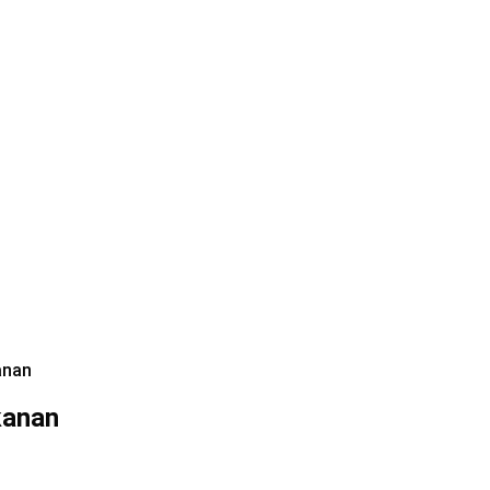
anan
kanan