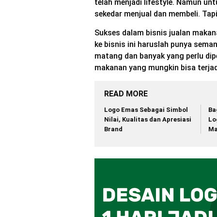
telah menjadi lifestyle. Namun un
sekedar menjual dan membeli. Tapi
Sukses dalam bisnis jualan makan
ke bisnis ini haruslah punya sema
matang dan banyak yang perlu dipel
makanan yang mungkin bisa terjad
READ MORE
Logo Emas Sebagai Simbol
Ba
Nilai, Kualitas dan Apresiasi
Lo
Brand
Ma