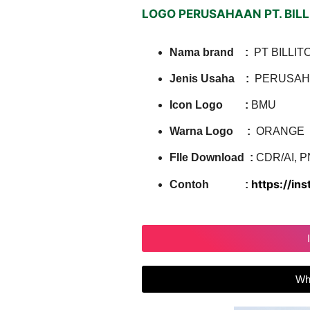
LOGO PERUSAHAAN PT. BIL
Nama brand :
PT BILLIT
Jenis Usaha :
PERUSAH
Icon Logo :
BMU
Warna Logo :
ORANGE
FIle Download :
CDR/AI, P
https://in
Contoh :
Wh