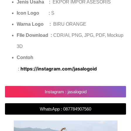
Jenis Usaha :
EKPOR IMPOR ASESORIS
Icon Logo :
S
Warna Logo :
BIRU ORANGE
FIle Download :
CDR/AI, PNG, JPG, PDF, Mockup
3D
Contoh
https://instagram.com/jasalogoid
:
Instagram : jasalogoid
WhatsApp : 087784907560