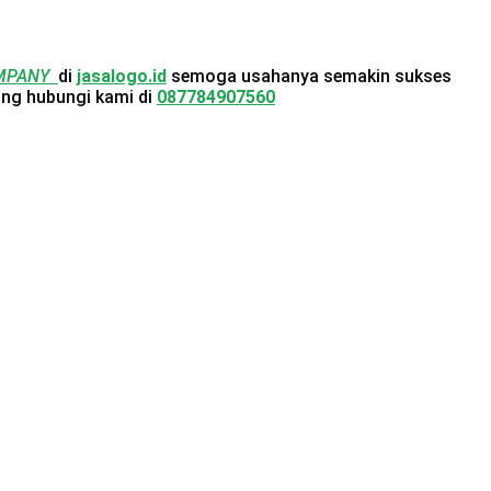
OMPANY
di
jasalogo.id
semoga usahanya semakin sukses
ung hubungi kami di
087784907560