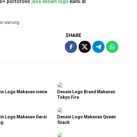
0+ portofolio
jasa desain logo
kami di
go warung
SHARE
in Logo Makanan iomie
Desain Logo Brand Makanan
Tokyo Fire
in Logo Makanan Gerai
Desain Logo Makanan Queen
ng
Snack