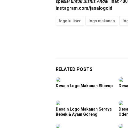
spesial untuk Bisnis Anda!
lihat 400
instagram.com/jasalogoid
logo kuliner
logo makanan
lo
RELATED POSTS
Desain Logo Makanan Sliceup
Desa
Desain Logo Makanan Seraya
Desa
Bebek & Ayam Goreng
Ode