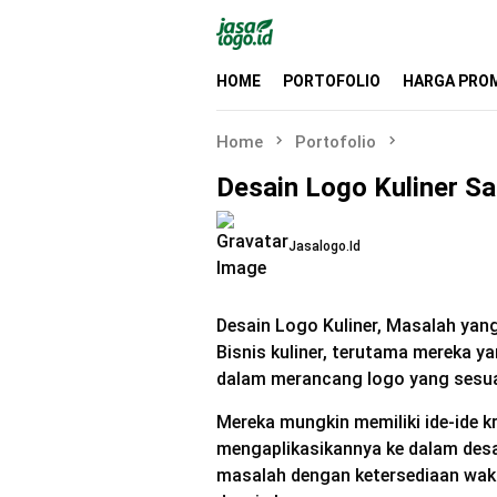
Skip
to
content
HOME
PORTOFOLIO
HARGA PRO
Home
Portofolio
Desain Logo Kuliner S
Jasalogo.id
Desain Logo Kuliner, Masalah yang 
Bisnis kuliner, terutama mereka y
dalam merancang logo yang sesuai
Mereka mungkin memiliki ide-ide kr
mengaplikasikannya ke dalam desai
masalah dengan ketersediaan wak