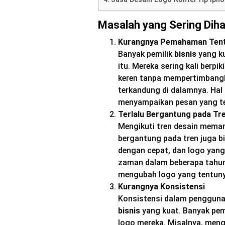
Masalah yang Sering Diha
Kurangnya Pemahaman Tent
Banyak pemilik
bisnis
yang k
itu. Mereka sering kali berp
keren tanpa mempertimbangk
terkandung di dalamnya. Hal
menyampaikan pesan yang t
Terlalu Bergantung pada Tr
Mengikuti tren desain meman
bergantung pada tren juga b
dengan cepat, dan logo yang 
zaman dalam beberapa tahun 
mengubah logo yang tentun
Kurangnya Konsistensi
Konsistensi dalam pengguna
bisnis
yang kuat. Banyak pem
logo mereka. Misalnya, meng