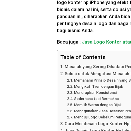
logo konter hp iPhone yang efekti
bisnis
dalam hal ini, serta solusi
panduan ini, diharapkan Anda bisa
pentingnya desain logo dan baga
bagi
bisnis
Anda.
Baca juga :
Jasa Logo Konter ata
Table of Contents
Masalah yang Sering Dihadapi Pe
Solusi untuk Mengatasi Masalah
Memahami Prinsip Desain yang B
Mengikuti Tren dengan Bijak
Menerapkan Konsistensi
Sederhana tapi Bermakna
Memilih Warna dengan Bijak
Menggunakan Jasa Desainer Pro
Menguji Logo Sebelum Penggun
Cara Mendesain Logo Konter Hp I
Jasa Desain Logo Konter Hp Ipho