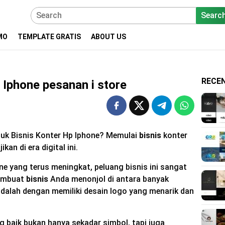
Searc
MO
TEMPLATE GRATIS
ABOUT US
RECE
Iphone pesanan i store
uk Bisnis Konter Hp Iphone? Memulai
bisnis
konter
n di era digital ini.
 yang terus meningkat, peluang bisnis ini sangat
membuat
bisnis
Anda menonjol di antara banyak
dalah dengan memiliki desain logo yang menarik dan
 baik bukan hanya sekadar simbol, tapi juga