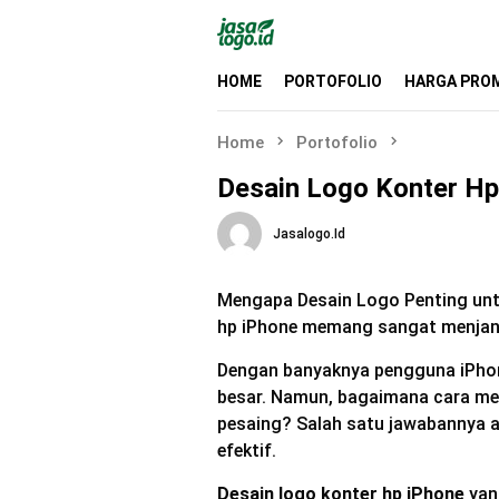
Skip
to
content
HOME
PORTOFOLIO
HARGA PRO
Home
Portofolio
Desain Logo Konter Hp 
Jasalogo.id
Mengapa Desain Logo Penting unt
hp iPhone memang sangat menjanjika
Dengan banyaknya pengguna iPhone
besar. Namun, bagaimana cara 
pesaing? Salah satu jawabannya a
efektif.
Desain logo konter hp iPhone
yang