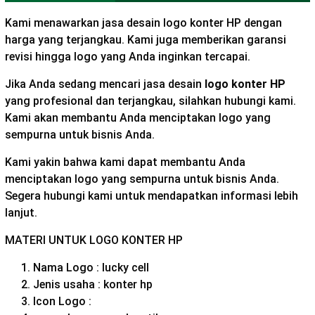
Kami menawarkan jasa desain logo konter HP dengan
harga yang terjangkau. Kami juga memberikan garansi
revisi hingga logo yang Anda inginkan tercapai.
Jika Anda sedang mencari jasa desain
logo konter HP
yang profesional dan terjangkau, silahkan hubungi kami.
Kami akan membantu Anda menciptakan logo yang
sempurna untuk bisnis Anda.
Kami yakin bahwa kami dapat membantu Anda
menciptakan logo yang sempurna untuk bisnis Anda.
Segera hubungi kami untuk mendapatkan informasi lebih
lanjut.
MATERI UNTUK LOGO KONTER HP
Nama Logo : lucky cell
Jenis usaha : konter hp
Icon Logo :