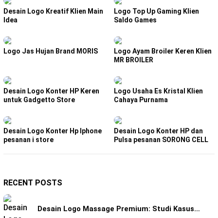
Desain Logo Kreatif Klien Main
Logo Top Up Gaming Klien
Idea
Saldo Games
Logo Jas Hujan Brand MORIS
Logo Ayam Broiler Keren Klien
MR BROILER
Desain Logo Konter HP Keren
Logo Usaha Es Kristal Klien
untuk Gadgetto Store
Cahaya Purnama
Desain Logo Konter Hp Iphone
Desain Logo Konter HP dan
pesanan i store
Pulsa pesanan SORONG CELL
RECENT POSTS
Desain Logo Massage Premium: Studi Kasus…