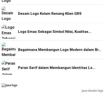
Desain Logo Kolam Renang Klien GRS
Logo Emas Sebagai Simbol Nilai, Kualitas…
Bagaimana Membangun Logo Modern dalam Br…
Peran Serif dalam Membangun Identitas Lo…
jasa desain logo