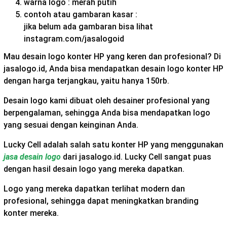
warna logo : merah putih
contoh atau gambaran kasar :
jika belum ada gambaran bisa lihat
instagram.com/jasalogoid
Mau desain logo konter HP yang keren dan profesional? Di
jasalogo.id, Anda bisa mendapatkan desain logo konter HP
dengan harga terjangkau, yaitu hanya 150rb.
Desain logo kami dibuat oleh desainer profesional yang
berpengalaman, sehingga Anda bisa mendapatkan logo
yang sesuai dengan keinginan Anda.
Lucky Cell adalah salah satu konter HP yang menggunakan
jasa desain logo
dari jasalogo.id. Lucky Cell sangat puas
dengan hasil desain logo yang mereka dapatkan.
Logo yang mereka dapatkan terlihat modern dan
profesional, sehingga dapat meningkatkan branding
konter mereka.