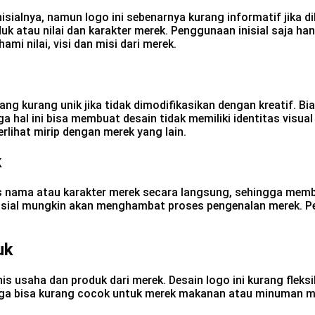
 inisialnya, namun logo ini sebenarnya kurang informatif jik
duk atau nilai dan karakter merek. Penggunaan inisial saja
i nilai, visi dan misi dari merek.
ang kurang unik jika tidak dimodifikasikan dengan kreatif. B
hal ini bisa membuat desain tidak memiliki identitas visual 
rlihat mirip dengan merek yang lain.
k
ns nama atau karakter merek secara langsung, sehingga memb
nisial mungkin akan menghambat proses pengenalan merek. P
uk
nis usaha dan produk dari merek. Desain logo ini kurang fleks
gga bisa kurang cocok untuk merek makanan atau minuman mis