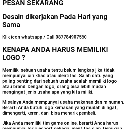
PESAN SEKARANG
Desain dikerjakan Pada Hari yang
Sama
Klik icon whatsapp / Call 087784907560
KENAPA ANDA HARUS MEMILIKI
LOGO ?
Memiliki sebuah usaha tentu belum lengkap jika tidak
mempunyai ciri khas atau identitas. Salah satu yang
paling penting dari sebuah usaha adalah memiliki logo
atau brand. Dengan logo, orang bisa lebih mudah
mengingat jenis usaha apa yang kita miliki.
Misalnya Anda mempunyai usaha makanan dan minuman.
Berarti Anda butuh logo kemasan yang mudah diingat,
dimengerti, keren, dan bisa menarik pembeli.
Jika Anda memiliki tim game online, berarti Anda harus
mempunyai logo esport sebagai identitas clan. Demikian