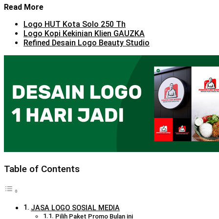
Read More
Logo HUT Kota Solo 250 Th
Logo Kopi Kekinian Klien GAUZKA
Refined Desain Logo Beauty Studio
Table of Contents
JASA LOGO SOSIAL MEDIA
Pilih Paket Promo Bulan ini