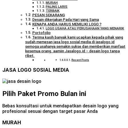
MURAH
PALING LARIS
TERBAIK
PESAN SEKARANG
Desain dikerjakan Pada Hari yang Sama
KENAPA ANDA HARUS MEMILIKI LOGO ?
LOGO USAHA ATAU PERUSAHAAN YANG MENARIK
Portofolio
Terima kasih banyak kami ucapkan kepada pihak yang
sudah memesan jasa logo sosial media di jasalogo.id
semoga usahanya semakin sukse dan memberikan manfaat
kesemua orang. aamiin Jasalogo.id – desain logo tanpa
ribet.
Recent Posts
JASA LOGO SOSIAL MEDIA
Pilih Paket Promo Bulan ini
Bebas konsultasi untuk mendapatkan desain logo yang
profesional sesuai dengan target pasar Anda
MURAH