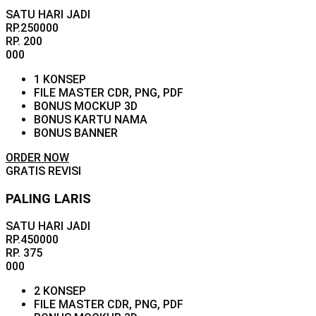
SATU HARI JADI
RP.
250000
RP.
200
000
1 KONSEP
FILE MASTER CDR, PNG, PDF
BONUS MOCKUP 3D
BONUS KARTU NAMA
BONUS BANNER
ORDER NOW
GRATIS REVISI
PALING LARIS
SATU HARI JADI
RP.
450000
RP.
375
000
2 KONSEP
FILE MASTER CDR, PNG, PDF