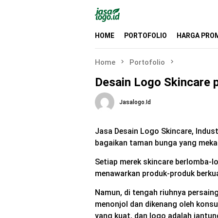
Skip
to
content
HOME
PORTOFOLIO
HARGA PRO
Home
Portofolio
Desain Logo Skincare
Jasalogo.id
Jasa Desain Logo Skincare, Indust
bagaikan taman bunga yang mekar
Setiap merek skincare berlomba-l
menawarkan produk-produk berkua
Namun, di tengah riuhnya persain
menonjol dan dikenang oleh konsu
yang kuat, dan logo adalah jantung