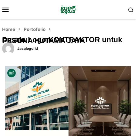
Home
Portofolio
Desain Logo KONTRAKTOR untuk
PESONA HUTAMA JAYA
Jasalogo.id