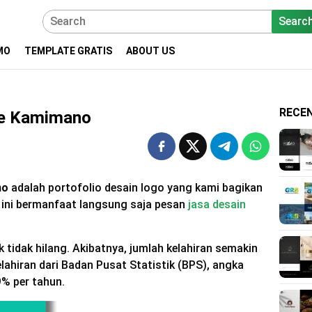
Searc
MO
TEMPLATE GRATIS
ABOUT US
RECE
re Kamimano
no
adalah portofolio desain logo yang kami bagikan
 ini bermanfaat langsung saja pesan
jasa desain
tidak hilang. Akibatnya, jumlah kelahiran semakin
ahiran dari Badan Pusat Statistik (BPS), angka
9% per tahun.