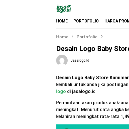
Skip
to
content
HOME
PORTOFOLIO
HARGA PRO
Home
Portofolio
Desain Logo Baby Sto
Jasalogo.id
Desain Logo Baby Store Kamima
kembali untuk anda jika postingan
logo
di jasalogo.id
Permintaan akan produk anak-anak 
meningkat. Menurut data angka kel
kelahiran meningkat rata-rata 1,4