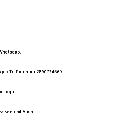
 Whatsapp.
) Agus Tri Purnomo 2890724569
in logo
a ke email Anda.