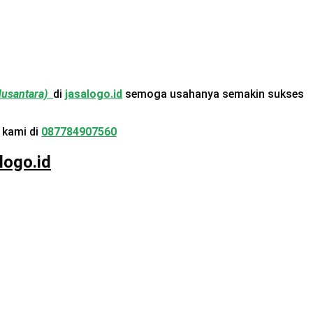
 Nusantara)
di
jasalogo.id
semoga usahanya semakin sukses
 kami di
087784907560
logo.id