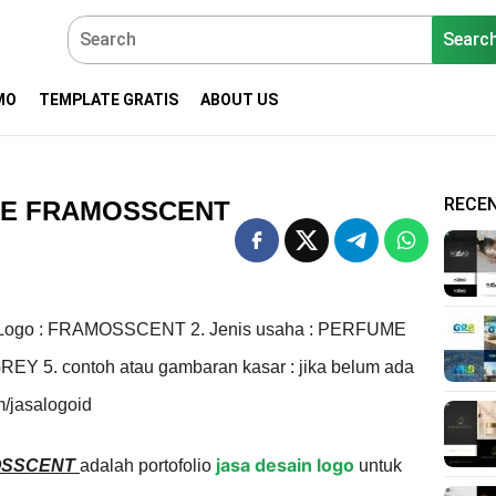
Searc
MO
TEMPLATE GRATIS
ABOUT US
RECE
ME FRAMOSSCENT
ogo : FRAMOSSCENT 2. Jenis usaha : PERFUME
 GREY 5. contoh atau gambaran kasar : jika belum ada
m/jasalogoid
jasa desain logo
MOSSCENT
adalah portofolio
untuk