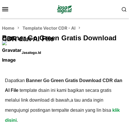
Home
Template Vector CDR - AI
Banner Go Green Gratis Download
CDR dan AI File
Jasalogo.id
Dapatkan
Banner Go Green Gratis Download CDR dan
AI File
template dsain ini kami bagikan secara gratis
melalui link download di bawah,a tau anda ingin
klik
mengujungi postingan tempalte desain yang lin bisa
disini
.