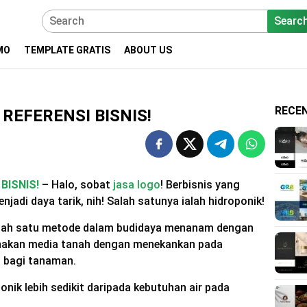
Searc
MO
TEMPLATE GRATIS
ABOUT US
RECE
REFERENSI BISNIS!
BISNIS!
– Halo, sobat
jasa logo
! Berbisnis yang
adi daya tarik, nih! Salah satunya ialah hidroponik!
salah satu metode dalam budidaya menanam dengan
akan media tanah dengan menekankan pada
i bagi tanaman.
onik lebih sedikit daripada kebutuhan air pada