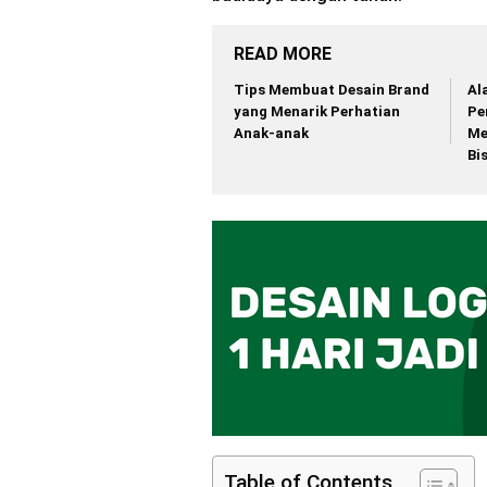
READ MORE
Tips Membuat Desain Brand
Al
yang Menarik Perhatian
Pe
Anak-anak
Me
Bi
Table of Contents