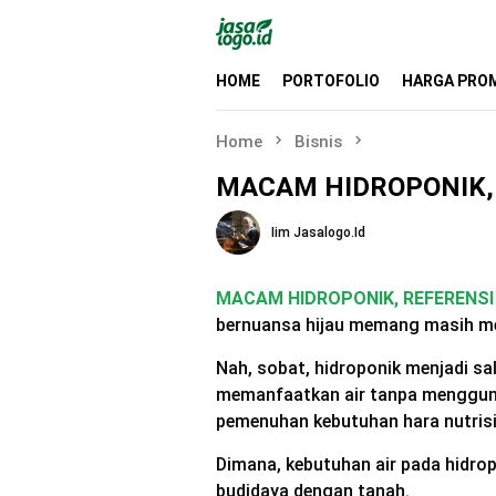
Skip
to
content
HOME
PORTOFOLIO
HARGA PRO
Home
Bisnis
MACAM HIDROPONIK, 
Iim Jasalogo.id
MACAM HIDROPONIK, REFERENSI 
bernuansa hijau memang masih menj
Nah, sobat, hidroponik menjadi 
memanfaatkan air tanpa menggun
pemenuhan kebutuhan hara nutris
Dimana, kebutuhan air pada hidrop
budidaya dengan tanah.