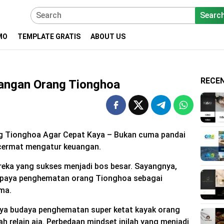
Searc
MO
TEMPLATE GRATIS
ABOUT US
RECE
angan Orang Tionghoa
g Tionghoa Agar Cepat Kaya – Bukan cuma pandai
cermat mengatur keuangan.
reka yang sukses menjadi bos besar. Sayangnya,
i upaya penghematan orang Tionghoa sebagai
ma.
nya budaya penghematan super ketat kayak orang
h relain aja. Perbedaan mindset inilah yang menjadi