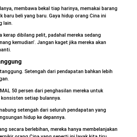
danya, membawa bekal tiap harinya, memakai barang
 baru beli yang baru. Gaya hidup orang Cina ini
 lain.
a kerap dibilang pelit, padahal mereka sedang
enang kemudian’. Jangan kaget jika mereka akan
anti.
anggung
anggung. Setengah dari pendapatan bahkan lebih
gan.
MAL 50 persen dari penghasilan mereka untuk
 konsisten setiap bulannya.
abung setengah dari seluruh pendapatan yang
angsungan hidup ke depannya.
g secara berlebihan, mereka hanya membelanjakan
ikir orang Cina yang seperti ini layak kita tiru.