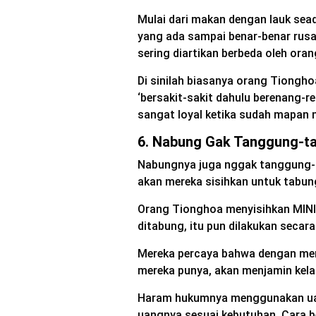
Mulai dari makan dengan lauk sea
yang ada sampai benar-benar rusak
sering diartikan berbeda oleh orang
Di sinilah biasanya orang Tiongho
‘bersakit-sakit dahulu berenang-r
sangat loyal ketika sudah mapan n
6. Nabung Gak Tanggung-t
Nabungnya juga nggak tanggung-t
akan mereka sisihkan untuk tabun
Orang Tionghoa menyisihkan MINI
ditabung, itu pun dilakukan secara
Mereka percaya bahwa dengan men
mereka punya, akan menjamin kel
Haram hukumnya menggunakan uan
uangnya sesuai kebutuhan. Cara berp