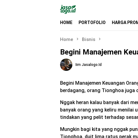
Skip
to
content
HOME
PORTOFOLIO
HARGA PRO
Home
Bisnis
Begini Manajemen Keu
Iim Jasalogo.id
Begini Manajemen Keuangan Oran
berdagang, orang Tionghoa juga 
Nggak heran kalau banyak dari me
banyak orang yang keliru menila
tindakan yang pelit terhadap sesa
Mungkin bagi kita yang nggak pu
Tionghoa, duit lima ratus perak ma