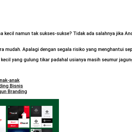
a kecil namun tak sukses-sukse? Tidak ada salahnya jika An
mudah. Apalagi dengan segala risiko yang menghantui sepert
is kecil yang gulung tikar padahal usianya masih seumur jagun
Anak-anak
ing Bisnis
gun Branding