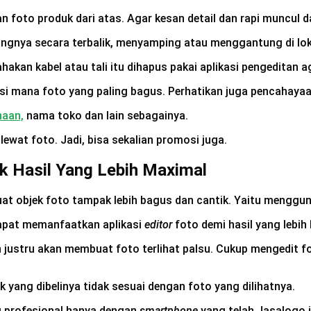
n foto produk dari atas. Agar kesan detail dan rapi muncul
ngnya secara terbalik, menyamping atau menggantung di loka
hakan kabel atau tali itu dihapus pakai aplikasi pengeditan ag
ksi mana foto yang paling bagus. Perhatikan juga pencahayaa
haan,
nama toko dan lain sebagainya.
ewat foto. Jadi, bisa sekalian promosi juga.
k Hasil Yang Lebih Maximal
at objek foto tampak lebih bagus dan cantik. Yaitu menggun
dapat memanfaatkan aplikasi
editor
foto demi hasil yang lebih 
han justru akan membuat foto terlihat palsu. Cukup mengedit
 yang dibelinya tidak sesuai dengan foto yang dilihatnya.
ng profesional hanya dengan
smartphone
yang telah Jasalogo.