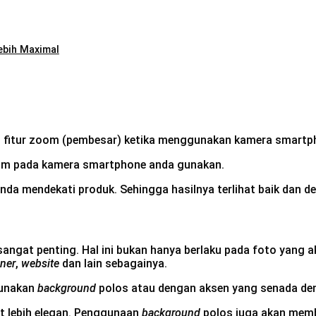
ebih Maximal
n fitur zoom (pembesar) ketika menggunakan kamera smartp
zoom pada kamera smartphone anda gunakan.
Anda mendekati produk. Sehingga hasilnya terlihat baik dan de
gat penting. Hal ini bukan hanya berlaku pada foto yang ak
ner
,
website
dan lain sebagainya.
gunakan
background
polos atau dengan aksen yang senada den
t lebih elegan. Penggunaan
background
polos juga akan mem