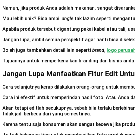
Namun, jika produk Anda adalah makanan, sangat disaranka
Mau lebih unik? Bisa ambil
angle
tak lazim seperti mengantu
Apabila produk tersebut digantung pakai kabel atau tali, usa
Jangan lupa, ambil semua perspektif agar nanti bisa disele
Boleh juga tambahkan detail lain seperti
brand
,
logo perusa
Tujuannya untuk memperkenalkan branding dan bisnis anda l
Jangan Lupa Manfaatkan Fitur Edit Untu
Cara selanjutnya kerap dilakukan orang-orang untuk membu
Cara ini efektif untuk memperindah hasil foto. Atau Anda 
Akan tetapi editlah secukupnya, sebab bila terlalu berlebi
tidak jadi berbeda dari yang semestinya.
Karena tentu saja konsumen akan sangat kecewa jika produk
Itu tadi beberapa tips untuk menghasilkan foto produk ya