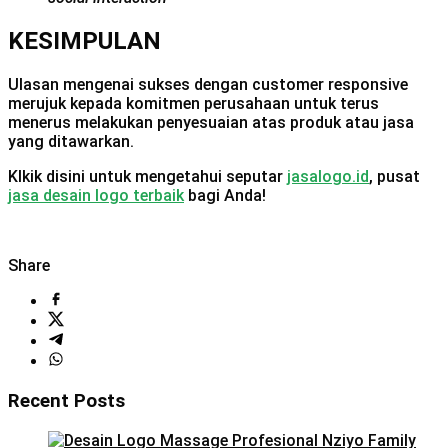
KESIMPULAN
Ulasan mengenai sukses dengan customer responsive
merujuk kepada komitmen perusahaan untuk terus
menerus melakukan penyesuaian atas produk atau jasa
yang ditawarkan.
Klkik disini untuk mengetahui seputar
jasalogo.id
, pusat
jasa desain logo terbaik
bagi Anda!
Share
Recent Posts