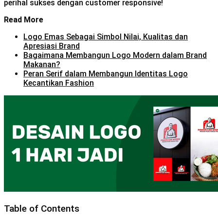
perihal sukses dengan customer responsive!
Read More
Logo Emas Sebagai Simbol Nilai, Kualitas dan
Apresiasi Brand
Bagaimana Membangun Logo Modern dalam Brand
Makanan?
Peran Serif dalam Membangun Identitas Logo
Kecantikan Fashion
Table of Contents