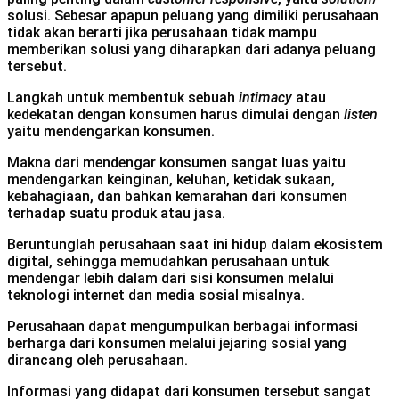
solusi. Sebesar apapun peluang yang dimiliki perusahaan
tidak akan berarti jika perusahaan tidak mampu
memberikan solusi yang diharapkan dari adanya peluang
tersebut.
Langkah untuk membentuk sebuah
intimacy
atau
kedekatan dengan konsumen harus dimulai dengan
listen
yaitu mendengarkan konsumen.
Makna dari mendengar konsumen sangat luas yaitu
mendengarkan keinginan, keluhan, ketidak sukaan,
kebahagiaan, dan bahkan kemarahan dari konsumen
terhadap suatu produk atau jasa.
Beruntunglah perusahaan saat ini hidup dalam ekosistem
digital, sehingga memudahkan perusahaan untuk
mendengar lebih dalam dari sisi konsumen melalui
teknologi internet dan media sosial misalnya.
Perusahaan dapat mengumpulkan berbagai informasi
berharga dari konsumen melalui jejaring sosial yang
dirancang oleh perusahaan.
Informasi yang didapat dari konsumen tersebut sangat