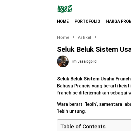
Skip
to
content
HOME
PORTOFOLIO
HARGA PRO
Home
Artikel
Seluk Beluk Sistem Us
Iim Jasalogo.id
Seluk Beluk Sistem Usaha Franc
Bahasa Prancis yang berarti keis
franchise diterjemahkan sebagai 
Wara berarti ‘lebih’, sementara la
‘lebih untung.
Table of Contents