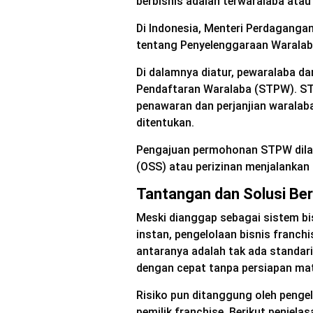
berbisnis adalah terwaralaba atau
Di Indonesia, Menteri Perdaganga
tentang Penyelenggaraan Waralab
Di dalamnya diatur, pewaralaba da
Pendaftaran Waralaba (STPW). S
penawaran dan perjanjian waralab
ditentukan.
Pengajuan permohonan STPW dilak
(OSS) atau perizinan menjalankan u
Tantangan dan Solusi Ber
Meski dianggap sebagai sistem b
instan, pengelolaan bisnis franch
antaranya adalah tak ada standar
dengan cepat tanpa persiapan ma
Risiko pun ditanggung oleh penge
pemilik franchise. Berikut penjelas