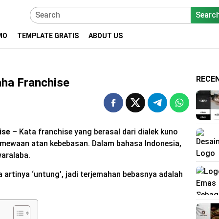
Searc
MO
TEMPLATE GRATIS
ABOUT US
RECE
aha Franchise
hise
– Kata franchise yang berasal dari dialek kuno
timewaan atan kebebasan. Dalam bahasa Indonesia,
waralaba.
ba artinya ‘untung’, jadi terjemahan bebasnya adalah