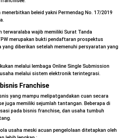
 franchisee.
n menerbitkan beleid yakni Permendag No. 17/2019
a.
n terwaralaba wajib memiliki Surat Tanda
TPW merupakan bukti pendaftaran prospektus
a yang diberikan setelah memenuhi persyaratan yang
ukan melalui lembaga Online Single Submission
saha melalui sistem elektronik terintegrasi.
bisnis Franchise
isnis yang mampu melipatgandakan cuan secara
ise juga memiliki sejumlah tantangan. Beberapa di
isasi pada bisnis franchise, dan usaha tumbuh
tang.
lola usaha meski acuan pengelolaan ditetapkan oleh
an lebih lengkap :