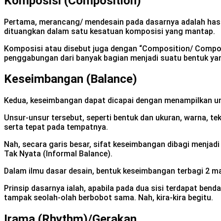
Komposisi (Composition)
Pertama, merancang/ mendesain pada dasarnya adalah hasi
dituangkan dalam satu kesatuan komposisi yang mantap.
Komposisi atau disebut juga dengan “Composition/ Compone
penggabungan dari banyak bagian menjadi suatu bentuk ya
Keseimbangan (Balance)
Kedua, keseimbangan dapat dicapai dengan menampilkan un
Unsur-unsur tersebut, seperti bentuk dan ukuran, warna, 
serta tepat pada tempatnya.
Nah, secara garis besar, sifat keseimbangan dibagi menja
Tak Nyata (Informal Balance).
Dalam ilmu dasar desain, bentuk keseimbangan terbagi 2 m
Prinsip dasarnya ialah, apabila pada dua sisi terdapat ben
tampak seolah-olah berbobot sama. Nah, kira-kira begitu.
Irama (Rhythm)/Gerakan