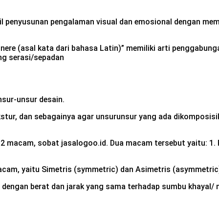
l penyusunan pengalaman visual dan emosional dengan mempe
re (asal kata dari bahasa Latin)” memiliki arti penggabun
ng serasi/sepadan
sur-unsur desain.
tekstur, dan sebagainya agar unsurunsur yang ada dikomposi
di 2 macam, sobat jasalogoo.id. Dua macam tersebut yaitu: 
acam, yaitu Simetris (symmetric) dan Asimetris (asymmetric
da dengan berat dan jarak yang sama terhadap sumbu khayal/ 