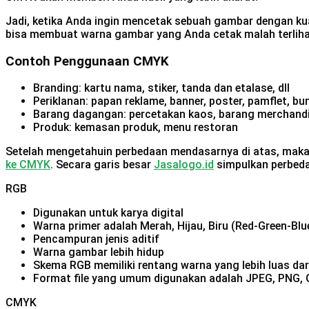
Jadi, ketika Anda ingin mencetak sebuah gambar dengan kua
bisa membuat warna gambar yang Anda cetak malah terliha
Contoh Penggunaan CMYK
Branding: kartu nama, stiker, tanda dan etalase, dll
Periklanan: papan reklame, banner, poster, pamflet, b
Barang dagangan: percetakan kaos, barang merchandis
Produk: kemasan produk, menu restoran
Setelah mengetahuin perbedaan mendasarnya di atas, mak
ke CMYK
. Secara garis besar
Jasalogo.id
simpulkan perbed
RGB
Digunakan untuk karya digital
Warna primer adalah Merah, Hijau, Biru (Red-Green-Blu
Pencampuran jenis aditif
Warna gambar lebih hidup
Skema RGB memiliki rentang warna yang lebih luas d
Format file yang umum digunakan adalah JPEG, PNG, GI
CMYK