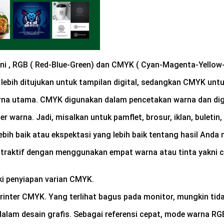
ni , RGB ( Red-Blue-Green) dan CMYK ( Cyan-Magenta-Yellow
ebih ditujukan untuk tampilan digital, sedangkan CMYK untu
rna utama. CMYK digunakan dalam pencetakan warna dan di
warna. Jadi, misalkan untuk pamflet, brosur, iklan, buletin, 
bih baik atau ekspektasi yang lebih baik tentang hasil Anda 
ktif dengan menggunakan empat warna atau tinta yakni cyan
ki penyiapan varian CMYK.
rinter CMYK. Yang terlihat bagus pada monitor, mungkin tid
m desain grafis. Sebagai referensi cepat, mode warna RGB 