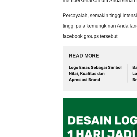
memperkenalkan diri Anda serta
Percayalah, semakin tinggi inten
tinggi pula kemungkinan Anda lan
facebook groups tersebut.
READ MORE
Logo Emas Sebagai Simbol
B
Nilai, Kualitas dan
L
Apresiasi Brand
B