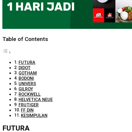
Table of Contents
FUTURA
DIDOT
GOTHAM
BODONI
UNIVERS
GILROY
ROCKWELL
HELVETICA NEUE
FRUTIGER
FF DIN
KESIMPULAN
FUTURA